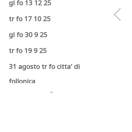
gl fo 13 12 25
tr fo 17 10 25
gl fo 30 9 25
tr fo 19 9 25
31 agosto tr fo citta' di
follonica
galoppo fo 9-9-25
tr fo 25 8 25
tr fo 5 agosto 25