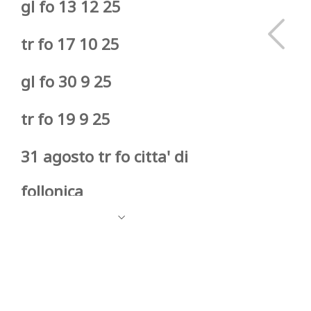
gl fo 13 12 25
tr fo 17 10 25
gl fo 30 9 25
tr fo 19 9 25
31 agosto tr fo citta' di
follonica
galoppo fo 9-9-25
tr fo 25 8 25
tr fo 5 agosto 25