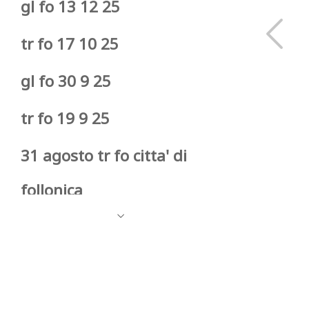
gl fo 13 12 25
tr fo 17 10 25
gl fo 30 9 25
tr fo 19 9 25
31 agosto tr fo citta' di
follonica
galoppo fo 9-9-25
tr fo 25 8 25
tr fo 5 agosto 25